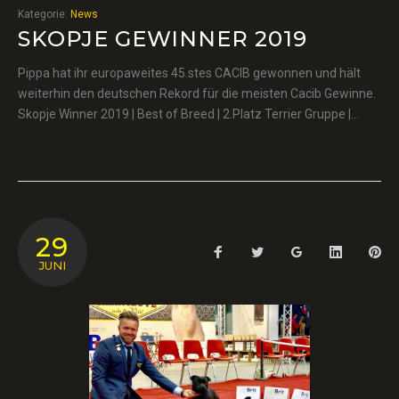
Kategorie:
News
SKOPJE GEWINNER 2019
Pippa hat ihr europaweites 45.stes CACIB gewonnen und hält
weiterhin den deutschen Rekord für die meisten Cacib Gewinne.
Skopje Winner 2019 | Best of Breed | 2.Platz Terrier Gruppe |…
29
Facebook
Twitter
Google+
LinkedIn
Pin
JUNI