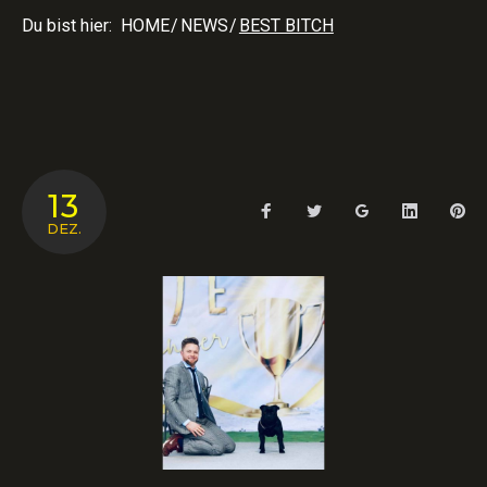
Du bist hier:
HOME
/
NEWS
/
BEST BITCH
SCHLAGWORT:
13
Facebook
Twitter
Google+
LinkedIn
Pin
BEST
DEZ.
BITCH