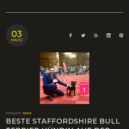
03
Facebook
Twitter
Google+
LinkedIn
Pin
MÄRZ
Kategorie:
News
BESTE STAFFORDSHIRE BULL