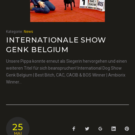
Kategorie:
News
INTERNATIONALE SHOW
GENK BELGIUM
Unsere Pippa konnte erneut als Siegerin hervorgehen und einen
weiteren Titel für sich beanspruchen! International Dog Show
Genk Belgium | Best Bitch, CAC, CACIB & BOS Winner | Ambiorix
Winner…
25
Facebook
Twitter
Google+
LinkedIn
Pin
MAI