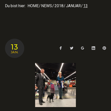
Du bist hier:
HOME
/
NEWS
/
2018
/
JANUAR
/
13
TAG:
13
Facebook
Twitter
Google+
LinkedIn
Pin
13.
JAN.
JANUAR
2018