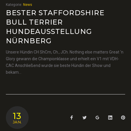
Kategorie:
News
BESTER STAFFORDSHIRE
BULL TERRIER
HUNDEAUSSTELLUNG
NÜRNBERG
Unsere Hündin CH ShCm, Ch., JCh. Nothing else matters Great ‘n
Glory gewann die Championklasse und erhielt ein V1 mit VDH-
CAC Anschließend wurde sie beste Hündin der Show und
bekam…
13
Facebook
Twitter
Google+
LinkedIn
Pin
JAN.