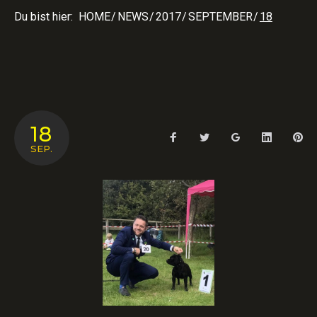
Du bist hier:
HOME
/
NEWS
/
2017
/
SEPTEMBER
/
18
TAG:
18
Facebook
Twitter
Google+
LinkedIn
Pin
18.
SEP.
SEPTEMBER
2017