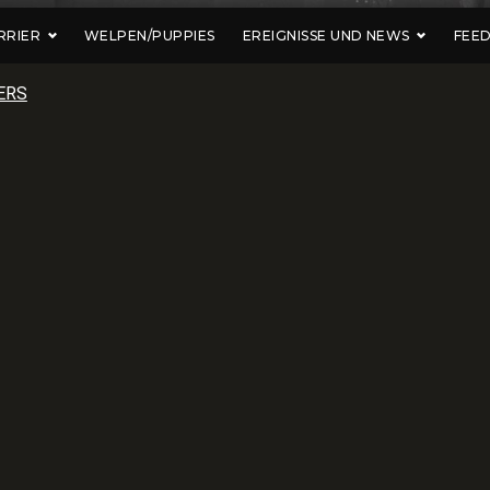
RRIER
WELPEN/PUPPIES
EREIGNISSE UND NEWS
FEE
ERS
SHIRE
IERS