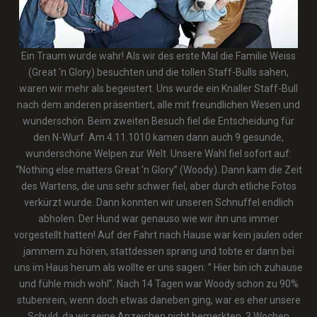
Ein Traum wurde wahr! Als wir des erste Mal die Familie Weiss
(Great ‘n Glory) besuchten und die tollen Staff-Bulls sahen,
waren wir mehr als begeistert. Uns wurde ein Knaller Staff-Bull
nach dem anderen präsentiert, alle mit freundlichen Wesen und
wunderschön. Beim zweiten Besuch fiel die Entscheidung für
den N-Wurf. Am 4.11.1010 kamen dann auch 9 gesunde,
wunderschöne Welpen zur Welt. Unsere Wahl fiel sofort auf:
“Nothing else matters Great ‘n Glory” (Woody). Dann kam die Zeit
des Wartens, die uns sehr schwer fiel, aber durch etliche Fotos
verkürzt wurde. Dann konnten wir unseren Schnuffel endlich
abholen. Der Hund war genauso wie wir ihn uns immer
vorgestellt hatten! Auf der Fahrt nach Hause war kein jaulen oder
jammern zu hören, stattdessen sprang und tobte er dann bei
uns im Haus herum als wollte er uns sagen: ” Hier bin ich zuhause
und fühle mich wohl”. Nach 14 Tagen war Woody schon zu 90%
stubenrein, wenn doch etwas daneben ging, war es eher unsere
Schuld, da wir seine Anzeichen nicht bemerkten. 3 Wochen