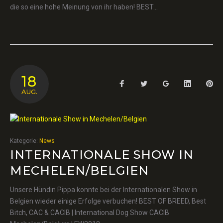
die so eine hohe Meinung von ihr haben! BEST…
18
Facebook
Twitter
Google+
LinkedIn
Pin
AUG.
Kategorie:
News
INTERNATIONALE SHOW IN
MECHELEN/BELGIEN
Unsere Hündin Pippa konnte bei der Internationalen Show in
Belgien wieder einige Erfolge verbuchen! BEST OF BREED, Best
Bitch, CAC & CACIB | International Dog Show CACIB