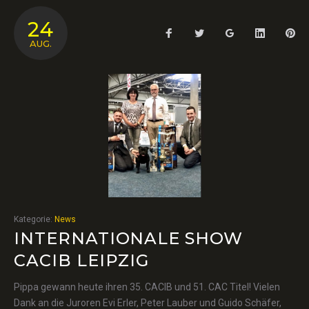
24
Facebook
Twitter
Google+
LinkedIn
Pin
AUG.
Kategorie:
News
INTERNATIONALE SHOW
CACIB LEIPZIG
Pippa gewann heute ihren 35. CACIB und 51. CAC Titel! Vielen
Dank an die Juroren Evi Erler, Peter Lauber und Guido Schäfer,