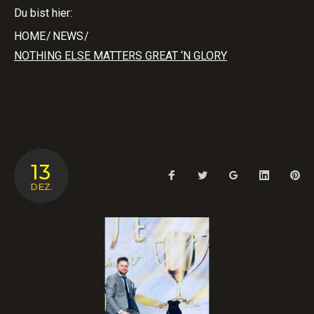
Du bist hier:
HOME
/
NEWS
/
NOTHING ELSE MATTERS GREAT ‘N GLORY
SCHLAGWORT:
13
Facebook
Twitter
Google+
LinkedIn
Pin
NOTHING
DEZ.
ELSE
MATTERS
GREAT