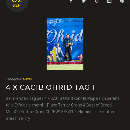
Facebook
Twitter
Google+
LinkedIn
Pin
SEP.
Kategorie:
News
4 X CACIB OHRID TAG 1
Beim ersten Tag des 4 x CACIB Ohrid konnte Pippa sich bereits
tolle Erfolge sichern! 1.Place Terrier Group & Best of Breed |
MultiCh./IntCh./GrandCh./EW18/EW19 | Nothing else matters
Great ‘n Glory…