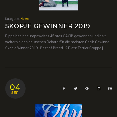
‘N
GLORY
Kategorie:
News
SKOPJE GEWINNER 2019
Pippa hat ihr europaweites 45.stes CACIB gewonnen und hält
weiterhin den deutschen Rekord für die meisten Cacib Gewinne.
Skopje Winner 2019 | Best of Breed | 2.Platz Terrier Gruppe |…
04
Facebook
Twitter
Google+
LinkedIn
Pin
SEP.