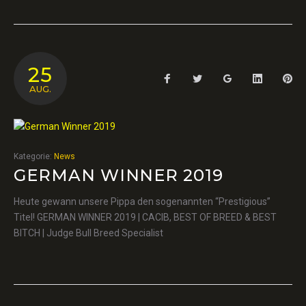
25
Facebook
Twitter
Google+
LinkedIn
Pin
AUG.
Kategorie:
News
GERMAN WINNER 2019
Heute gewann unsere Pippa den sogenannten “Prestigious”
Titel! GERMAN WINNER 2019 | CACIB, BEST OF BREED & BEST
BITCH | Judge Bull Breed Specialist