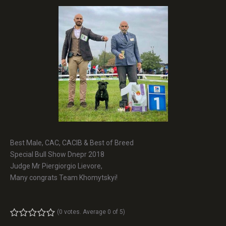
Best Male, CAC, CACIB & Best of Breed
Special Bull Show Dnepr 2018
Judge Mr Piergiorgio Lievore,
Many
congrats
Team Khomytskyi!
(
0 votes
. Average
0
of 5)
1
2
3
4
5