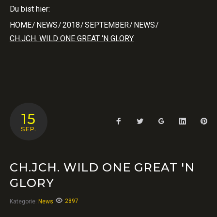
Du bist hier:
HOME
/
NEWS
/
2018
/
SEPTEMBER
/
NEWS
/
CH.JCH. WILD ONE GREAT ‘N GLORY
15
Facebook
Twitter
Google+
LinkedIn
Pin
SEP.
CH.JCH. WILD ONE GREAT 'N
GLORY
2897
Kategorie:
News