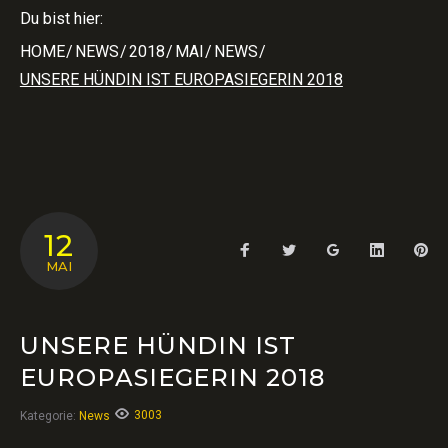
Du bist hier:
HOME
/
NEWS
/
2018
/
MAI
/
NEWS
/
UNSERE HÜNDIN IST EUROPASIEGERIN 2018
12
Facebook
Twitter
Google+
LinkedIn
Pin
MAI
UNSERE HÜNDIN IST
EUROPASIEGERIN 2018
3003
Kategorie:
News