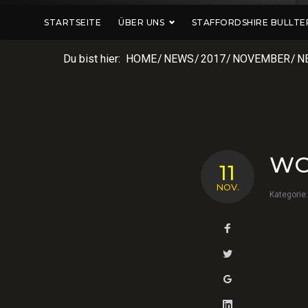
STARTSEITE
ÜBER UNS
STAFFORDSHIRE BULLTE
Du bist hier:
HOME
/
NEWS
/
2017
/
NOVEMBER
/
N
WO
11
NOV.
Kategorie
Facebook
Twitter
Google+
LinkedIn