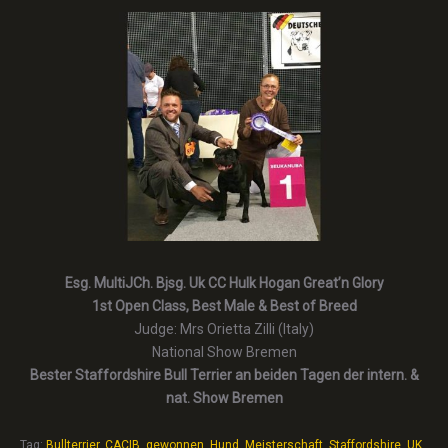
Esg. MultiJCh. Bjsg. Uk CC Hulk Hogan Great’n Glory
1st Open Class, Best Male & Best of Breed
Judge: Mrs Orietta Zilli (Italy)
National Show Bremen
Bester Staffordshire Bull Terrier an beiden Tagen der intern. &
nat. Show Bremen
Tag:
Bullterrier
,
CACIB
,
gewonnen
,
Hund
,
Meisterschaft
,
Staffordshire
,
UK
,