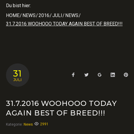
Du bist hier:
HOME
/
NEWS
/
2016
/
JULI
/
NEWS
/
31.7.2016 WOOHOOO TODAY AGAIN BEST OF BREED!!!
31
Facebook
Twitter
Google+
LinkedIn
Pin
JULI
31.7.2016 WOOHOOO TODAY
AGAIN BEST OF BREED!!!
2991
Kategorie:
News