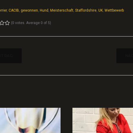
rrier
,
CACIB
,
gewonnen
,
Hund
,
Meisterschaft
,
Staffordshire
,
UK
,
Wettbewerb
(
0 votes
. Average
0
of 5)
4
5
AGSNAVIGATION
EITRAG
NÄC