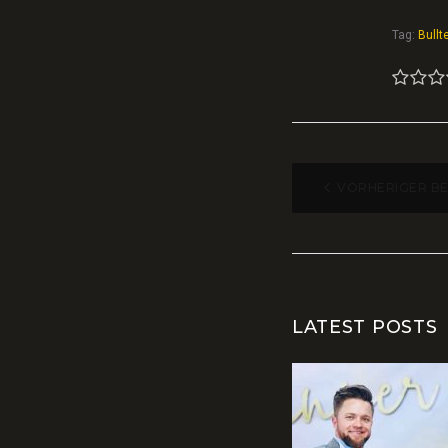
Tag:
Bullte
1
2
3
BEITR
VORHERIGER B
LATEST POSTS