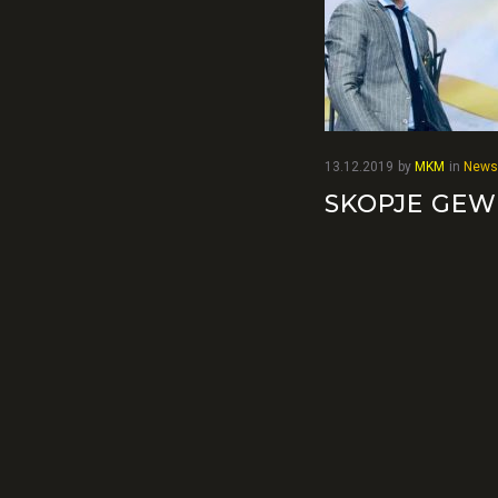
13.12.2019
by
MKM
in
News
SKOPJE GEW