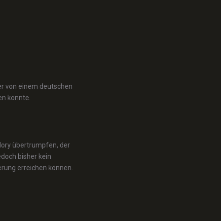
 der von einem deutschen
en konnte.
Glory übertrumpfen, der
jedoch bisher kein
erung erreichen können.