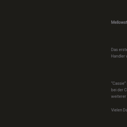
Mellowst
Das erst
Handler 
“Cassie”
bei der C
weiterer
Vielen D