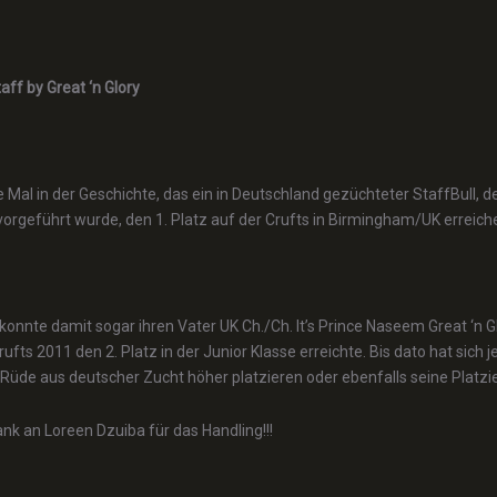
aff by Great ‘n Glory
e Mal in der Geschichte, das ein in Deutschland gezüchteter StaffBull,
vorgeführt wurde, den 1. Platz auf der Crufts in Birmingham/UK erreich
 konnte damit sogar ihren Vater UK Ch./Ch. It’s Prince Naseem Great ‘n 
rufts 2011 den 2. Platz in der Junior Klasse erreichte. Bis dato hat sich 
 Rüde aus deutscher Zucht höher platzieren oder ebenfalls seine Platzi
ank an Loreen Dzuiba für das Handling!!!