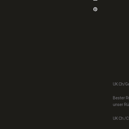
Pinterest
UK.Ch/Ger
Bester R
unser R
UK Ch./Ch