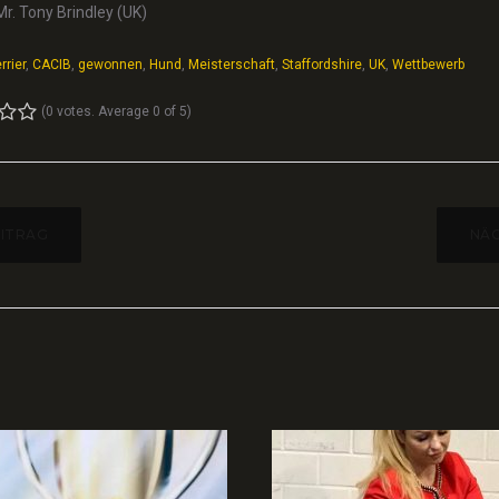
Mr. Tony Brindley (UK)
rrier
,
CACIB
,
gewonnen
,
Hund
,
Meisterschaft
,
Staffordshire
,
UK
,
Wettbewerb
(
0 votes
. Average
0
of 5)
4
5
AGSNAVIGATION
EITRAG
NÄC