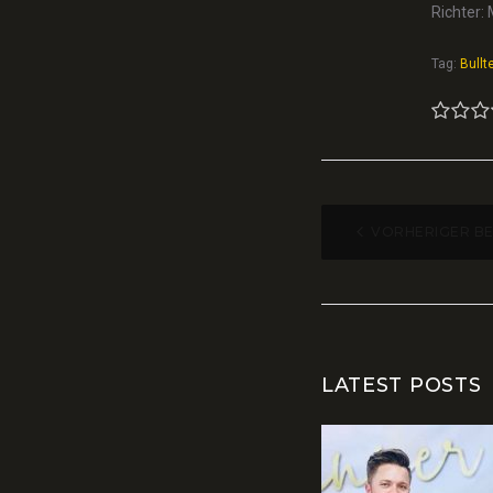
Richter: 
Tag:
Bullte
1
2
3
BEITR
VORHERIGER B
LATEST POSTS