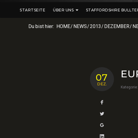
STARTSEITE
ÜBER UNS
STAFFORDSHIRE BULLTE
Du bist hier:
HOME
/
NEWS
/
2013
/
DEZEMBER
/
N
EU
07
DEZ.
Kategorie
Facebook
Twitter
Google+
LinkedIn