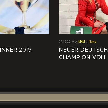
07.12.2019
by
MKM
in
News
INNER 2019
NEUER DEUTSCH
CHAMPION VDH