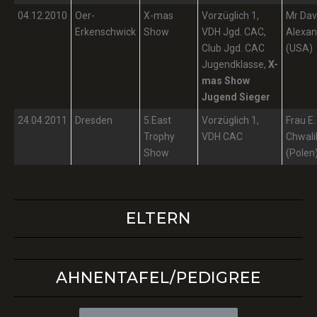
04.12.2010
Oer-
X-mas
Vorzüglich 1,
Mr Dav
Erkenschwick
Show
VDH Jgd. CAC,
Alexan
Club Jgd. CAC
(USA)
Jugendklasse,
X-
mas Show
Jugend Sieger
24.04.2011
Dresden
5.East
Vorzüglich 1,
Frau E.
Trophy
VDH CAC
Chwali
Show
(Polen
ELTERN
AHNENTAFEL/PEDIGREE