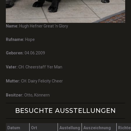
Name:
Hugh Hefner Great ‘n Glory
Rufname:
Hope
Geboren:
04.06.2009
Vater:
CH. Cheerstaff Yer Man
Mutter:
CH. Dairy Felicity Cheer
Besitzer:
Otto, Könnern
BESUCHTE AUSSTELLUNGEN
Datum
Ort
Austellung
Auszeichnung
Richte