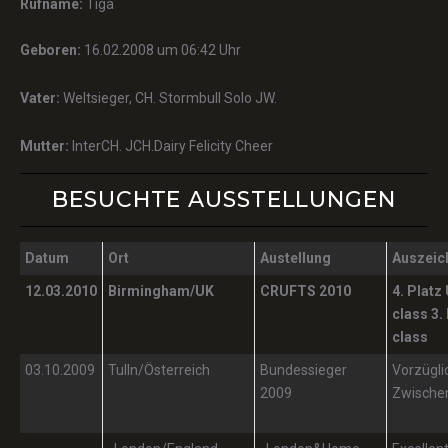
Rufname:
Tiga
Geboren:
16.02.2008 um 06:42 Uhr
Vater:
Weltsieger, CH. Stormbull Solo JW.
Mutter:
InterCH. JCH.Dairy Felicity Cheer
BESUCHTE AUSSTELLUNGEN
Datum
Ort
Austellung
Auszeic
12.03.2010
Birmingham/UK
CRUFTS 2010
4. Plat
class
3.
class
03.10.2009
Tulln/Österreich
Bundessieger
Vorzügli
2009
Zwische