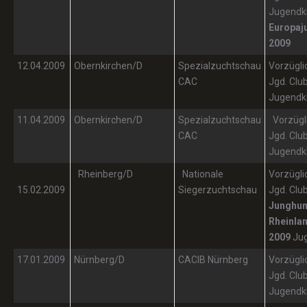
Jugendk
Europaj
2009
12.04.2009
Obernkirchen/D
Spezialzuchtschau
Vorzügli
CAC
Jgd. Clu
Jugendk
11.04.2009
Obernkirchen/D
Spezialzuchtschau
Vorzügli
CAC
Jgd. Clu
Jugendk
Rheinberg/D
Nationale
Vorzügli
15.02.2009
Siegerzuchtschau
Jgd. Clu
Junghun
Rheinla
2009
Jug
17.01.2009
Nürnberg/D
CACIB Nürnberg
Vorzügli
Jgd. Clu
Jugendk