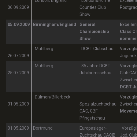
London/England
London&Home
Excellen
06.09.2009
Counties Club
Postgrad
Show
05.09.2009
Birmingham/England
General
Excellen
Championship
Class
Cr
Show
nominier
Mühlberg
DCBT Clubschau
Vorzügli
26.07.2009
Jugendk
Mühlberg
85 Jahre DCBT
Vorzügli
25.07.2009
Jubiläumsschau
Club CA
Zwische
DCBT Ju
Dülmen/Billerbeck
Vorzügli
31.05.2009
Spezialzuchtschau
Zwische
CAC, GBF
Moveme
Pfingstschau
01.05.2009
Dortmund
Europasieger-
Vorzügli
Zuchtschau CACIB
Jgd. Clu